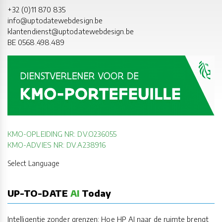
+32 (0)11 870 835
info@uptodatewebdesign.be
klantendienst@uptodatewebdesign.be
BE 0568.498.489
KMO-OPLEIDING NR: DV.O236055
KMO-ADVIES NR: DV.A238916
Select Language
UP-TO-DATE
AI
Today
Intelligentie zonder grenzen: Hoe HP AI naar de ruimte brengt