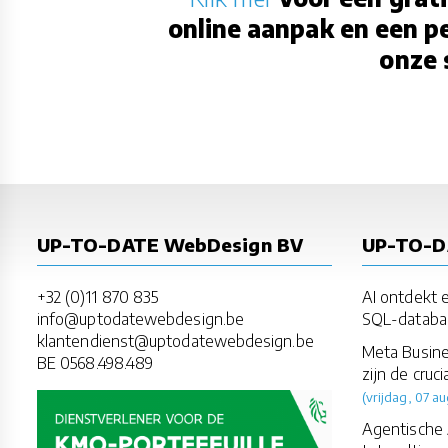
online aanpak en een p
onze 
UP-TO-DATE WebDesign BV
UP-TO-
+32 (0)11 870 835
AI ontdekt e
info@uptodatewebdesign.be
SQL-databa
klantendienst@uptodatewebdesign.be
Meta Busine
BE 0568.498.489
zijn de cruci
(vrijdag, 07 au
Agentische 