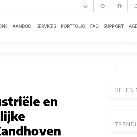
ONS
AANBOD
SERVICES
PORTFOLIO
FAQ
SUPPORT
AG
DELEN 
striële en
lijke
TRENDI
Zandhoven