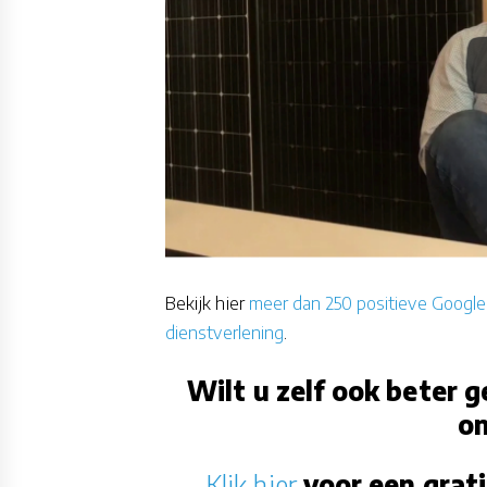
Bekijk hier
meer dan 250 positieve Google
dienstverlening
.
Wilt u zelf ook beter
on
Klik hier
voor een grati