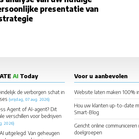
ersoonlijke presentatie van
strategie
DATE
AI
Today
Voor u aanbevolen
indelijk de verborgen schat in
Website laten maken 100% i
ses
(vrijdag, 07 aug. 2026)
Hou uw klanten up-to-date 
ss Agent of AI-agent? Dit
Smart-Blog
ale verschillen voor bedrijven
g. 2026)
Gericht online communiceren
doelgroepen
AI uitgelegd: Van geheugen