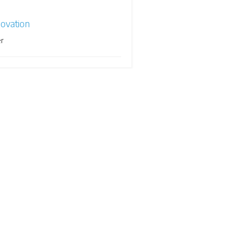
novation
r