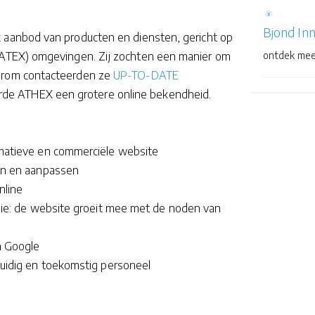
Bjond In
ek aanbod van producten en diensten, gericht op
ontdek mee
e (ATEX) omgevingen. Zij zochten een manier om
rom contacteerden ze
UP-TO-DATE
rde ATHEX een grotere online bekendheid.
rmatieve en commerciële website
en en aanpassen
online
gie: de website groeit mee met de noden van
n Google
uidig en toekomstig personeel