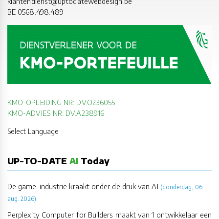
klantendienst@uptodatewebdesign.be
BE 0568.498.489
KMO-OPLEIDING NR: DV.O236055
KMO-ADVIES NR: DV.A238916
Select Language
UP-TO-DATE
AI
Today
De game-industrie kraakt onder de druk van AI
(donderdag, 06
aug. 2026)
Perplexity Computer for Builders maakt van 1 ontwikkelaar een