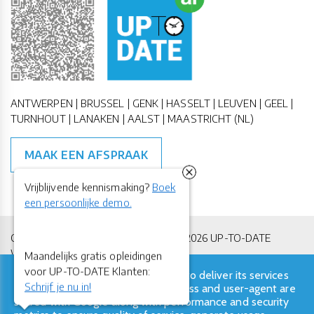
ANTWERPEN | BRUSSEL | GENK | HASSELT | LEUVEN | GEEL |
TURNHOUT | LANAKEN | AALST | MAASTRICHT (NL)
MAAK EEN AFSPRAAK
Vrijblijvende kennismaking?
Boek
een persoonlijke demo.
Copyright All Rights Reserved © 2011-2026 UP-TO-DATE
WebDesign
Maandelijks gratis opleidingen
voor UP-TO-DATE Klanten:
This site uses cookies from Google to deliver its services
Privacy & Cookies
Locations
Algemene Voorwaarden
Schrijf je nu in!
and to analyze traffic. Your IP address and user-agent are
shared with Google along with performance and security