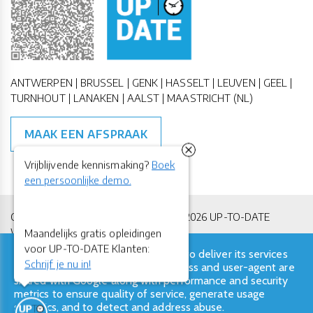
ANTWERPEN | BRUSSEL | GENK | HASSELT | LEUVEN | GEEL |
TURNHOUT | LANAKEN | AALST | MAASTRICHT (NL)
MAAK EEN AFSPRAAK
Vrijblijvende kennismaking?
Boek
een persoonlijke demo.
Copyright All Rights Reserved © 2011-2026 UP-TO-DATE
WebDesign
Maandelijks gratis opleidingen
voor UP-TO-DATE Klanten:
This site uses cookies from Google to deliver its services
Privacy & Cookies
Locations
Algemene Voorwaarden
Schrijf je nu in!
and to analyze traffic. Your IP address and user-agent are
shared with Google along with performance and security
metrics to ensure quality of service, generate usage
statistics, and to detect and address abuse.