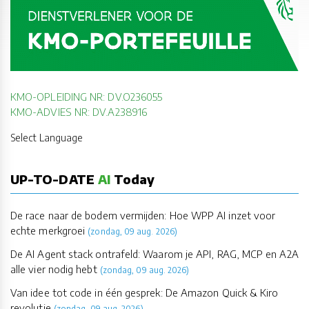
KMO-OPLEIDING NR: DV.O236055
KMO-ADVIES NR: DV.A238916
Select Language
UP-TO-DATE
AI
Today
De race naar de bodem vermijden: Hoe WPP AI inzet voor
echte merkgroei
(zondag, 09 aug. 2026)
De AI Agent stack ontrafeld: Waarom je API, RAG, MCP en A2A
alle vier nodig hebt
(zondag, 09 aug. 2026)
Van idee tot code in één gesprek: De Amazon Quick & Kiro
revolutie
(zondag, 09 aug. 2026)