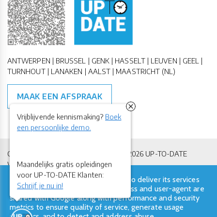
ANTWERPEN | BRUSSEL | GENK | HASSELT | LEUVEN | GEEL |
TURNHOUT | LANAKEN | AALST | MAASTRICHT (NL)
MAAK EEN AFSPRAAK
Vrijblijvende kennismaking?
Boek
een persoonlijke demo.
Copyright All Rights Reserved © 2011-2026 UP-TO-DATE
Maandelijks gratis opleidingen
WebDesign
voor UP-TO-DATE Klanten:
This site uses cookies from Google to deliver its services
Privacy & Cookies
Locations
Algemene Voorwaarden
Schrijf je nu in!
and to analyze traffic. Your IP address and user-agent are
shared with Google along with performance and security
metrics to ensure quality of service, generate usage
statistics, and to detect and address abuse.