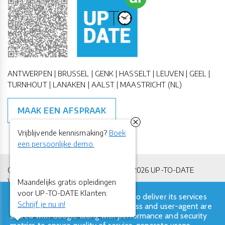
ANTWERPEN | BRUSSEL | GENK | HASSELT | LEUVEN | GEEL |
TURNHOUT | LANAKEN | AALST | MAASTRICHT (NL)
MAAK EEN AFSPRAAK
Vrijblijvende kennismaking?
Boek
een persoonlijke demo.
Copyright All Rights Reserved © 2011-2026 UP-TO-DATE
WebDesign
Maandelijks gratis opleidingen
voor UP-TO-DATE Klanten:
This site uses cookies from Google to deliver its services
Privacy & Cookies
Locations
Algemene Voorwaarden
Schrijf je nu in!
and to analyze traffic. Your IP address and user-agent are
shared with Google along with performance and security