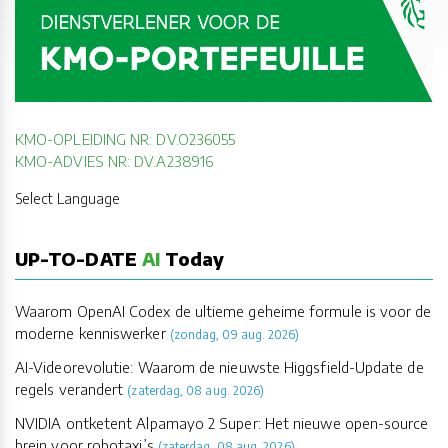
KMO-OPLEIDING NR: DV.O236055
KMO-ADVIES NR: DV.A238916
Select Language
UP-TO-DATE
AI
Today
Waarom OpenAI Codex de ultieme geheime formule is voor de
moderne kenniswerker
(zondag, 09 aug. 2026)
AI-Videorevolutie: Waarom de nieuwste Higgsfield-Update de
regels verandert
(zaterdag, 08 aug. 2026)
NVIDIA ontketent Alpamayo 2 Super: Het nieuwe open-source
brein voor robotaxi’s
(zaterdag, 08 aug. 2026)