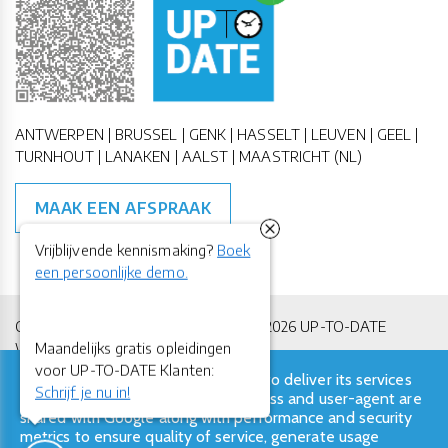
ANTWERPEN | BRUSSEL | GENK | HASSELT | LEUVEN | GEEL |
TURNHOUT | LANAKEN | AALST | MAASTRICHT (NL)
MAAK EEN AFSPRAAK
Vrijblijvende kennismaking?
Boek
een persoonlijke demo.
Copyright All Rights Reserved © 2011-2026 UP-TO-DATE
Maandelijks gratis opleidingen
WebDesign
voor UP-TO-DATE Klanten:
This site uses cookies from Google to deliver its services
Privacy & Cookies
Locations
Algemene Voorwaarden
Schrijf je nu in!
and to analyze traffic. Your IP address and user-agent are
shared with Google along with performance and security
metrics to ensure quality of service, generate usage