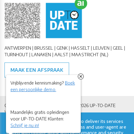
ANTWERPEN | BRUSSEL | GENK | HASSELT | LEUVEN | GEEL |
TURNHOUT | LANAKEN | AALST | MAASTRICHT (NL)
MAAK EEN AFSPRAAK
Vrijblijvende kennismaking?
Boek
een persoonlijke demo.
Copyright All Rights Reserved © 2011-2026 UP-TO-DATE
Maandelijks gratis opleidingen
WebDesign
voor UP-TO-DATE Klanten:
This site uses cookies from Google to deliver its services
Privacy & Cookies
Locations
Algemene Voorwaarden
Schrijf je nu in!
and to analyze traffic. Your IP address and user-agent are
shared with Google along with performance and security