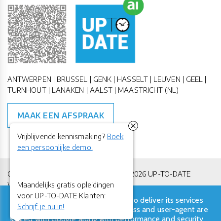
ANTWERPEN | BRUSSEL | GENK | HASSELT | LEUVEN | GEEL |
TURNHOUT | LANAKEN | AALST | MAASTRICHT (NL)
MAAK EEN AFSPRAAK
Vrijblijvende kennismaking?
Boek
een persoonlijke demo.
Copyright All Rights Reserved © 2011-2026 UP-TO-DATE
Maandelijks gratis opleidingen
WebDesign
voor UP-TO-DATE Klanten:
This site uses cookies from Google to deliver its services
Privacy & Cookies
Locations
Algemene Voorwaarden
Schrijf je nu in!
and to analyze traffic. Your IP address and user-agent are
shared with Google along with performance and security