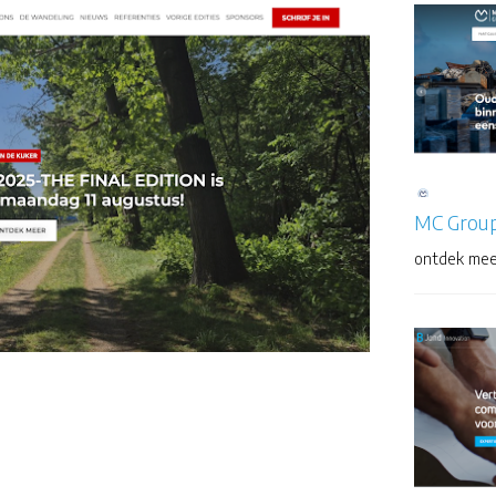
MC Grou
ontdek mee