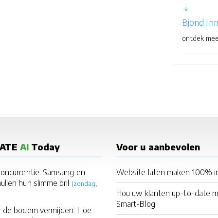
Bjond In
ontdek mee
DATE
AI
Today
Voor u aanbevolen
 concurrentie: Samsung en
Website laten maken 100% i
llen hun slimme bril
(zondag,
Hou uw klanten up-to-date 
Smart-Blog
r de bodem vermijden: Hoe