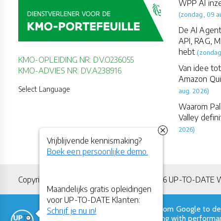
WPP AI inze
(zondag, 09 a
De AI Agent
API, RAG, M
hebt
(zondag
KMO-OPLEIDING NR: DV.O236055
Van idee to
KMO-ADVIES NR: DV.A238916
Amazon Quic
Select Language
aug. 2026)
Waarom Palan
Valley defini
2026)
Vrijblijvende kennismaking?
Boek een persoonlijke demo.
Copyright All Rights Reserved © 2011-2026 UP-TO-DATE
Maandelijks gratis opleidingen
voor UP-TO-DATE Klanten:
This site uses cookies from Google to del
Schrijf je nu in!
shared with Google along with performan