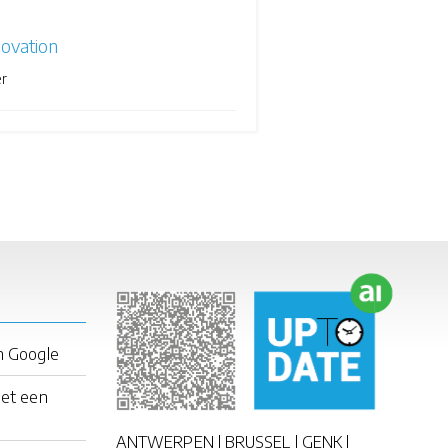
novation
r
n Google
met een
ANTWERPEN | BRUSSEL | GENK |