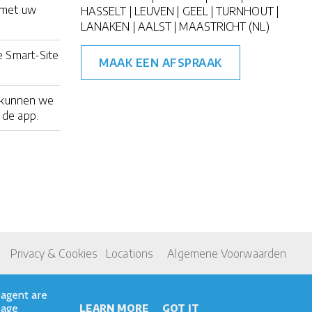
 met uw
HASSELT | LEUVEN | GEEL | TURNHOUT |
LANAKEN | AALST | MAASTRICHT (NL)
e Smart-Site
MAAK EEN AFSPRAAK
er kunnen we
 de app.
Privacy & Cookies
Locations
Algemene Voorwaarden
-agent are
sage
LEARN MORE
GOT IT