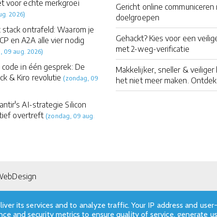
t voor echte merkgroei
Gericht online communiceren
ug. 2026)
doelgroepen
 stack ontrafeld: Waarom je
Gehackt? Kies voor een veilig
CP en A2A alle vier nodig
met 2-weg-verificatie
, 09 aug. 2026)
t code in één gesprek: De
Makkelijker, sneller & veilig
k & Kiro revolutie
(zondag, 09
het niet meer maken. Ontdek
tir's AI-strategie Silicon
tief overtreft
(zondag, 09 aug.
 WebDesign
iver its services and to analyze traffic. Your IP address and user
ce and security metrics to ensure quality of service, generate u