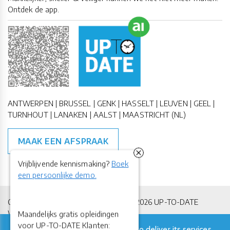
Ontdek de app.
ANTWERPEN | BRUSSEL | GENK | HASSELT | LEUVEN | GEEL |
TURNHOUT | LANAKEN | AALST | MAASTRICHT (NL)
MAAK EEN AFSPRAAK
Vrijblijvende kennismaking?
Boek
een persoonlijke demo.
Copyright All Rights Reserved © 2011-2026 UP-TO-DATE
WebDesign
Maandelijks gratis opleidingen
voor UP-TO-DATE Klanten:
This site uses cookies from Google to deliver its services
Privacy & Cookies
Locations
Algemene Voorwaarden