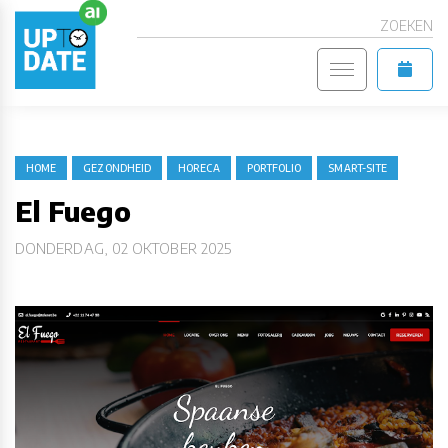
ZOEKEN
HOME
GEZONDHEID
HORECA
PORTFOLIO
SMART-SITE
El Fuego
DONDERDAG, 02 OKTOBER 2025