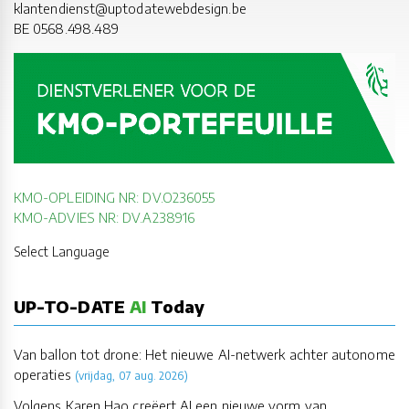
klantendienst@uptodatewebdesign.be
BE 0568.498.489
KMO-OPLEIDING NR: DV.O236055
KMO-ADVIES NR: DV.A238916
Select Language
UP-TO-DATE
AI
Today
Van ballon tot drone: Het nieuwe AI-netwerk achter autonome
operaties
(vrijdag, 07 aug. 2026)
Volgens Karen Hao creëert AI een nieuwe vorm van