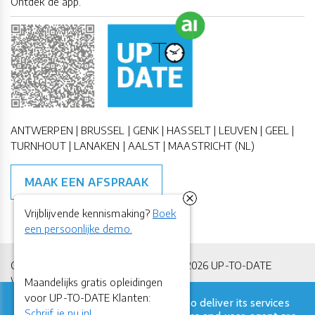
Ontdek de app.
ANTWERPEN | BRUSSEL | GENK | HASSELT | LEUVEN | GEEL |
TURNHOUT | LANAKEN | AALST | MAASTRICHT (NL)
MAAK EEN AFSPRAAK
Vrijblijvende kennismaking?
Boek
een persoonlijke demo.
Copyright All Rights Reserved © 2011-2026 UP-TO-DATE
WebDesign
Maandelijks gratis opleidingen
voor UP-TO-DATE Klanten:
This site uses cookies from Google to deliver its services
Privacy & Cookies
Locations
Algemene Voorwaarden
Schrijf je nu in!