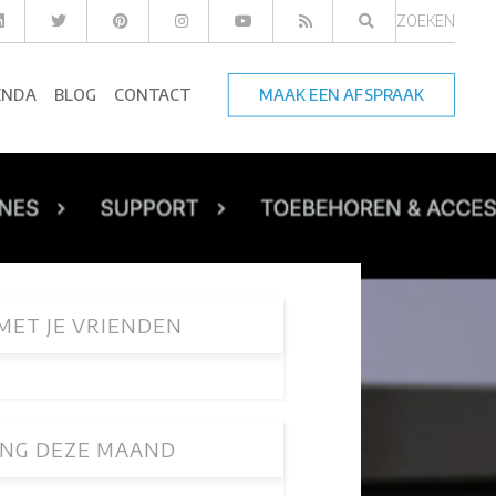
ZOEKEN
ENDA
BLOG
CONTACT
MAAK EEN AFSPRAAK
MET JE VRIENDEN
NG DEZE MAAND