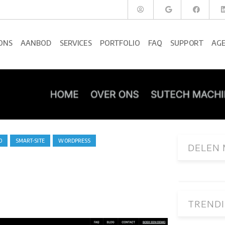
ONS
AANBOD
SERVICES
PORTFOLIO
FAQ
SUPPORT
AG
O
SMART-SITE
WORDPRESS
DELEN 
TRENDI