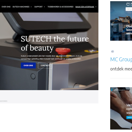
MC Grou
ontdek mee