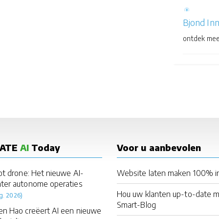
Bjond In
ontdek mee
DATE
AI
Today
Voor u aanbevolen
ot drone: Het nieuwe AI-
Website laten maken 100% i
ter autonome operaties
Hou uw klanten up-to-date 
g. 2026)
Smart-Blog
en Hao creëert AI een nieuwe