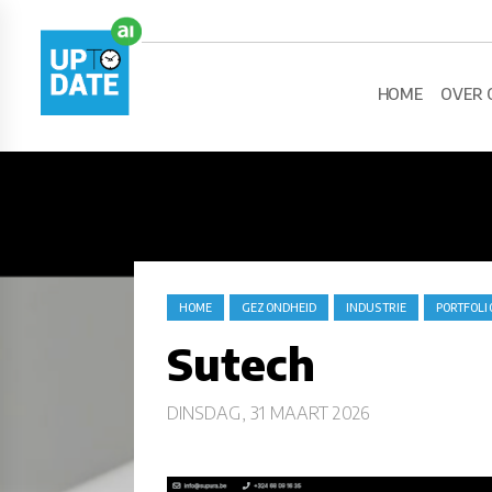
HOME
OVER 
HOME
GEZONDHEID
INDUSTRIE
PORTFOLI
Sutech
DINSDAG, 31 MAART 2026