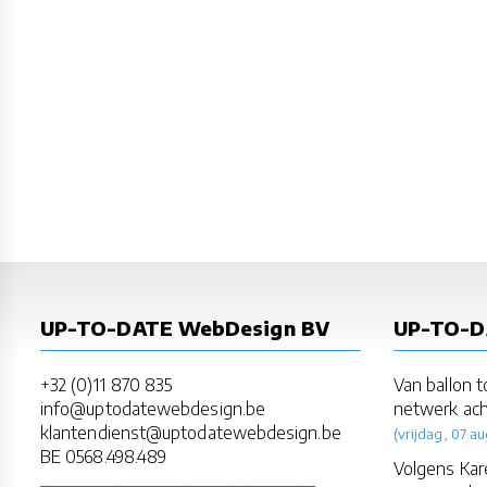
UP-TO-DATE WebDesign BV
UP-TO-
+32 (0)11 870 835
Van ballon t
info@uptodatewebdesign.be
netwerk ach
klantendienst@uptodatewebdesign.be
(vrijdag, 07 au
BE 0568.498.489
Volgens Kar