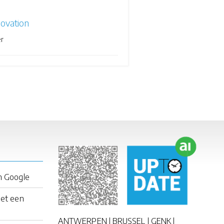
novation
r
n Google
met een
ANTWERPEN | BRUSSEL | GENK |