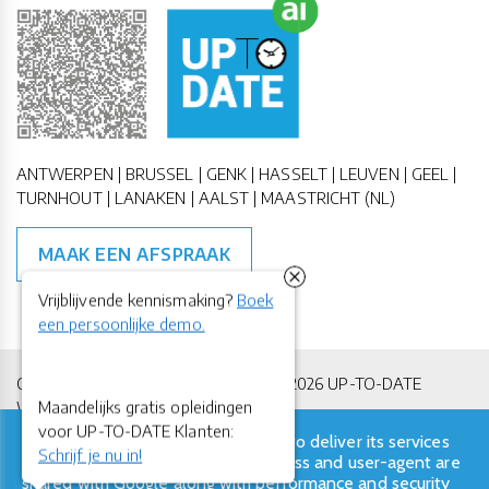
ANTWERPEN | BRUSSEL | GENK | HASSELT | LEUVEN | GEEL |
TURNHOUT | LANAKEN | AALST | MAASTRICHT (NL)
MAAK EEN AFSPRAAK
Vrijblijvende kennismaking?
Boek
een persoonlijke demo.
Copyright All Rights Reserved © 2011-2026 UP-TO-DATE
Maandelijks gratis opleidingen
WebDesign
voor UP-TO-DATE Klanten:
This site uses cookies from Google to deliver its services
Privacy & Cookies
Locations
Algemene Voorwaarden
Schrijf je nu in!
and to analyze traffic. Your IP address and user-agent are
shared with Google along with performance and security